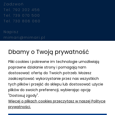
Zadzwoń
jednocześnie, urządzeni
Tel. 792 202 456
indukuje intensywne sku
Tel. 739 070 500
mięśni, porównywalne z
Tel. 730 806 060
wykonaniem 20 000
brzuszków w ciągu 30 m
Napisz
Po podłączeniu klienta 
mimari@mimari.pl
urządzenia, zabieg prz
automatycznie, nie
Dbamy o Twoją prywatność
Znajdziesz nas
wymagając stałej obec
Pliki cookies i pokrewne im technologie umożliwiają
operatora. To pozwala 
ADRES
poprawne działanie strony i pomagają nam
efektywne wykorzystani
dostosować ofertę do Twoich potrzeb. Możesz
czasu personelu i zwięk
MIMARI sp z o.o.
zaakceptować wykorzystanie przez nas wszystkich
liczby przeprowadzany
ul. Kurkowa 12
tych plików i przejść do sklepu lub dostosować użycie
zabiegów.
50-210 Wrocław
plików do swoich preferencji, wybierając opcję
"Dostosuj zgody".
Dane rejestracyjne
Więcej o plikach cookies przeczytasz w naszej Polityce
NIP:8982325327
prywatności.
KRS: 0001195789