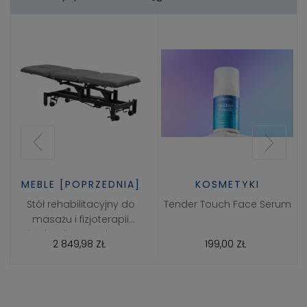
MEBLE [POPRZEDNIA]
KOSMETYKI
Stół rehabilitacyjny do
Tender Touch Face Serum
masażu i fizjoterapii
hydrauliczny Balance
2 849,98 ZŁ
199,00 ZŁ
Solidum 3 Szary