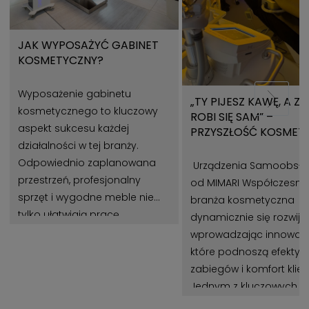
JAK WYPOSAŻYĆ GABINET
KOSMETYCZNY?
Wyposażenie gabinetu
„TY PIJESZ KAWĘ, A Z
kosmetycznego to kluczowy
ROBI SIĘ SAM” –
aspekt sukcesu każdej
PRZYSZŁOŚĆ KOSMET
działalności w tej branży.
Z URZĄDZENIAMI MIMA
Odpowiednio zaplanowana
Urządzenia Samoobsł
przestrzeń, profesjonalny
od MIMARI Współczesna
sprzęt i wygodne meble nie
branża kosmetyczna
tylko ułatwiają pracę
dynamicznie się rozwija,
kosmetologom, ale także
wprowadzając innowacj
wpływają na zadowolenie
które podnoszą efekty
klientów. Gabinet
zabiegów i komfort klie
kosmetyczny powinien być
Jednym z kluczowych t
miejscem, które łączy estetykę,
jest automatyzacja pr