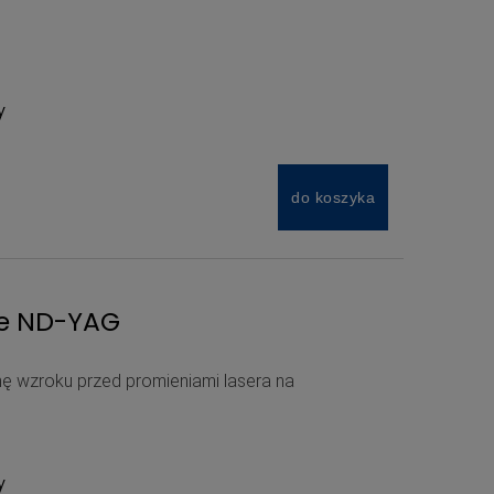
y
do koszyka
ne ND-YAG
ę wzroku przed promieniami lasera na
y