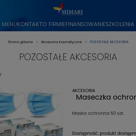
MENU
KONTAKT
O FIRMIE
FINANSOWANIE
SZKOLENIA
POZOSTAŁE AKCESORIA
Strona główna
Akcesoria kosmetyczne
»
»
POZOSTAŁE AKCESORIA
y
AKCESORIA
Maseczka ochrona
Maska ochronna 50 szt.
Dostępność:
produkt dostępn