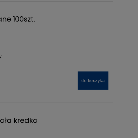
ne 100szt.
y
do koszyka
ała kredka