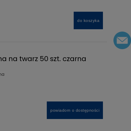
do koszyka
 na twarz 50 szt. czarna
na
powiadom o dostępności