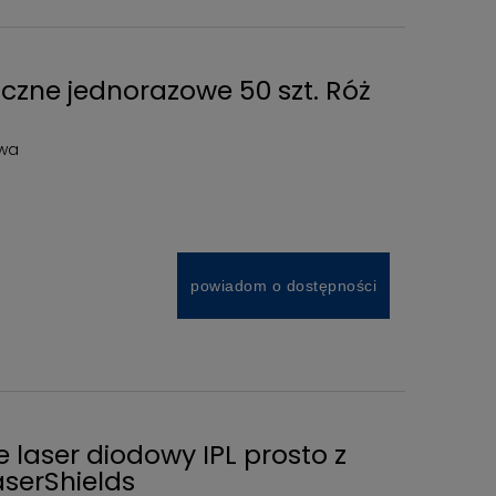
iczne jednorazowe 50 szt. Róż
owa
powiadom o dostępności
 laser diodowy IPL prosto z
aserShields