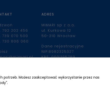
NTAKT
ADRES
dzwoń
MIMARI sp z o.o.
. 792 202 456
ul. Kurkowa 12
. 739 070 500
50-210 Wrocław
. 730 806 060
Dane rejestracyjne
pisz
NIP:8982325327
mari@mimari.pl
KRS: 0001195789
Kapitał zakładowy 
100 000,00zl
ajdziesz nas
Wpłacony w całości
ich potrzeb. Możesz zaakceptować wykorzystanie przez nas
ody".
Numer konta 
bankowego
34 2490 0005 0000 
4530 9115 2213