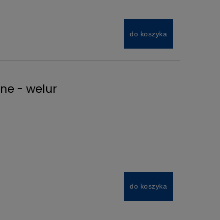
do koszyka
ne - welur
do koszyka