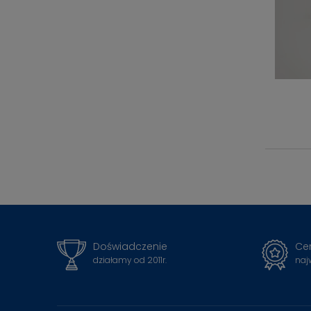
Doświadczenie
Cer
działamy od 2011r.
naj