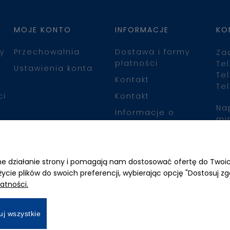
MOJE KONTO
INFORMACJE
KO
y
Przechowalnia
Dostawa i formy
Za
płatności
Tel
Ustawienia konta
Tel
Kontakt
Tel
ci
Kontakt
Na
Informacje o
mi
leasingu
Zn
awne działanie strony i pomagają nam dostosować ofertę do Two
życie plików do swoich preferencji, wybierając opcję "Dostosuj zg
atności.
uj wszystkie