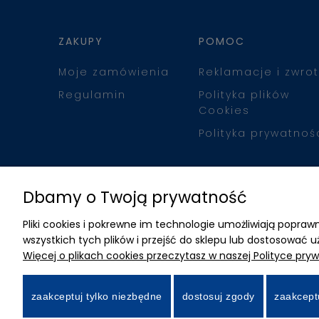
ZAKUPY
POMOC
Moje zamówienia
Reklamacje i zwrot
Regulamin
Polityka plików
Cookies
Polityka prywatnoś
Dbamy o Twoją prywatność
Pliki cookies i pokrewne im technologie umożliwiają popr
wszystkich tych plików i przejść do sklepu lub dostosować u
Więcej o plikach cookies przeczytasz w naszej Polityce pryw
zaakceptuj tylko niezbędne
dostosuj zgody
zaakcept