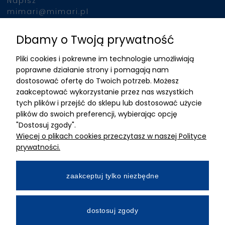
Napisz
mimari@mimari.pl
Dbamy o Twoją prywatność
Znajdziesz nas
Pliki cookies i pokrewne im technologie umożliwiają
ADRES
poprawne działanie strony i pomagają nam
dostosować ofertę do Twoich potrzeb. Możesz
MIMARI sp z o.o.
zaakceptować wykorzystanie przez nas wszystkich
ul. Kurkowa 12
tych plików i przejść do sklepu lub dostosować użycie
50-210 Wrocław
plików do swoich preferencji, wybierając opcję
"Dostosuj zgody".
Dane rejestracyjne
Więcej o plikach cookies przeczytasz w naszej Polityce
NIP:8982325327
prywatności.
KRS: 0001195789
Kapitał zakładowy 100 000,00zl
zaakceptuj tylko niezbędne
Wpłacony w całości
Numer konta bankowego
dostosuj zgody
34 2490 0005 0000 4530 9115 2213